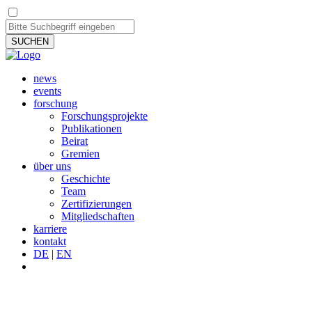
SUCHEN
news
events
forschung
Forschungsprojekte
Publikationen
Beirat
Gremien
über uns
Geschichte
Team
Zertifizierungen
Mitgliedschaften
karriere
kontakt
DE
|
EN