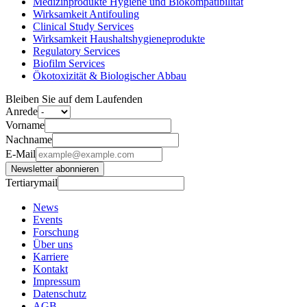
Medizinprodukte Hygiene und Biokompatibilität
Wirksamkeit Antifouling
Clinical Study Services
Wirksamkeit Haushaltshygieneprodukte
Regulatory Services
Biofilm Services
Ökotoxizität & Biologischer Abbau
Bleiben Sie auf dem Laufenden
Anrede
Vorname
Nachname
E-Mail
Newsletter abonnieren
Tertiarymail
News
Events
Forschung
Über uns
Karriere
Kontakt
Impressum
Datenschutz
AGB