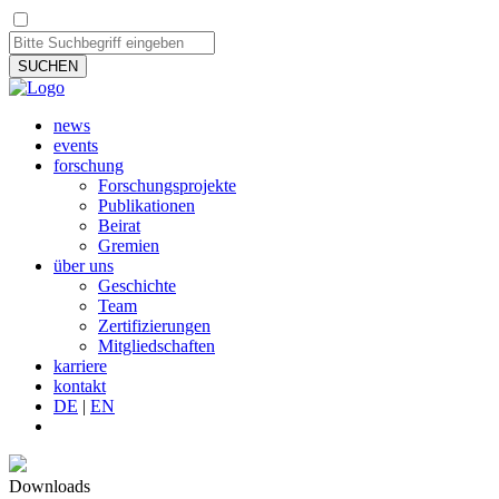
SUCHEN
news
events
forschung
Forschungsprojekte
Publikationen
Beirat
Gremien
über uns
Geschichte
Team
Zertifizierungen
Mitgliedschaften
karriere
kontakt
DE
|
EN
Downloads