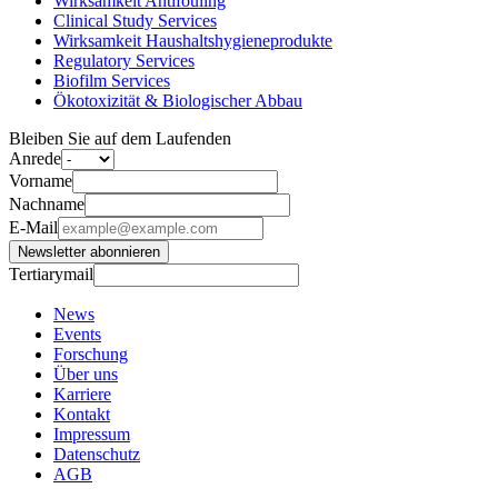
Wirksamkeit Antifouling
Clinical Study Services
Wirksamkeit Haushaltshygieneprodukte
Regulatory Services
Biofilm Services
Ökotoxizität & Biologischer Abbau
Bleiben Sie auf dem Laufenden
Anrede
Vorname
Nachname
E-Mail
Newsletter abonnieren
Tertiarymail
News
Events
Forschung
Über uns
Karriere
Kontakt
Impressum
Datenschutz
AGB