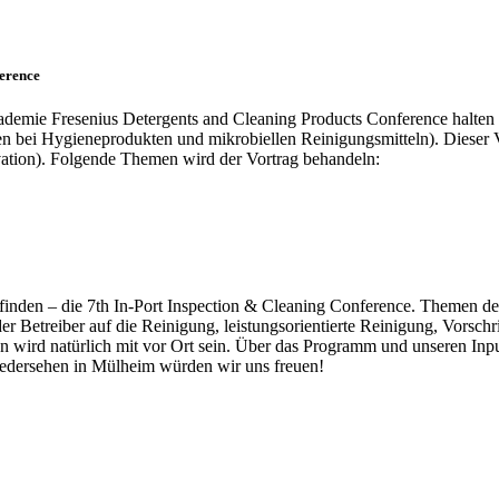
ference
Akademie Fresenius Detergents and Cleaning Products Conference halten 
n bei Hygieneprodukten und mikrobiellen Reinigungsmitteln). Dieser Vor
ation). Folgende Themen wird der Vortrag behandeln:
inden – die 7th In-Port Inspection & Cleaning Conference. Themen de
er Betreiber auf die Reinigung, leistungsorientierte Reinigung, Vorsch
sion wird natürlich mit vor Ort sein. Über das Programm und unseren In
iedersehen in Mülheim würden wir uns freuen!