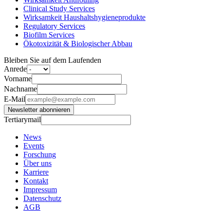
Clinical Study Services
Wirksamkeit Haushaltshygieneprodukte
Regulatory Services
Biofilm Services
Ökotoxizität & Biologischer Abbau
Bleiben Sie auf dem Laufenden
Anrede
Vorname
Nachname
E-Mail
Newsletter abonnieren
Tertiarymail
News
Events
Forschung
Über uns
Karriere
Kontakt
Impressum
Datenschutz
AGB