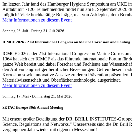
Im letzten Jahr fand das Hamburger Hygiene Symposium am UKE im Ra
Auftakt mit ~120 Teilnehmenden findet nun am 8. September 2026 da
möglich! Viele hochkarätige Beiträge, u.a. von Asklepios, dem Bern
Mehr Informationen zu diesem Event
Sonntag 26. Juli - Freitag 31. Juli 2026
ICMCF 2026 - 21st International Congress on Marine Corrosion and Fouling
ICMCF 2026 - der 21st International Congress on Marine Corrosion an
1964 hat sich der ICMCF als das führende internationale Forum für d
ganze Welt bereist und dabei Forscher und Fachleute aus Wissenschaf
den Aufbau langfristiger beruflicher Beziehungen. Getreu dieser Trad
Korrosion sowie innovative Ansätze zu deren Prävention präsentier
Materialwissenschaft und Oberflächentechnologie, ausgerichtet.
Mehr Informationen zu diesem Event
Sonntag 17. Mai - Donnerstag 21. Mai 2026
SETAC Europe 36th Annual Meeting
Mit erneut großer Beteiligung der DR. BRILL INSTITUTES-Gruppe fi
Science, Regulations and Networks." Unsererseits sind die Dr. Brill
vergangenen Jahr wieder mit eigenem Messestand!