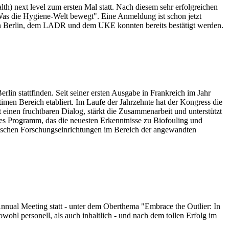
 next level zum ersten Mal statt. Nach diesem sehr erfolgreichen
as die Hygiene-Welt bewegt". Eine Anmeldung ist schon jetzt
izin Berlin, dem LADR und dem UKE konnten bereits bestätigt werden.
in stattfinden. Seit seiner ersten Ausgabe in Frankreich im Jahr
men Bereich etabliert. Im Laufe der Jahrzehnte hat der Kongress die
einen fruchtbaren Dialog, stärkt die Zusammenarbeit und unterstützt
äres Programm, das die neuesten Erkenntnisse zu Biofouling und
äischen Forschungseinrichtungen im Bereich der angewandten
ual Meeting statt - unter dem Oberthema "Embrace the Outlier: In
ohl personell, als auch inhaltlich - und nach dem tollen Erfolg im