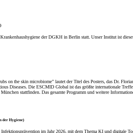
)
 Krankenhaushygiene der DGKH in Berlin statt. Unser Institut ist dies
 rubs on the skin microbiome" lautet der Titel des Posters, das Dr. Fl
tious Diseases. Die ESCMID Global ist das größte internationale Treff
 in München stattfinden. Das gesamte Programm und weitere Informati
in der Hygiene)
d Infektionsprävention im Jahr 2026, mit dem Thema KI und digitale 