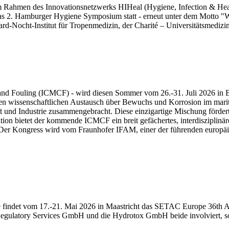
hmen des Innovationsnetzwerks HIHeal (Hygiene, Infection & Health)
s 2. Hamburger Hygiene Symposium statt - erneut unter dem Motto "W
hard-Nocht-Institut für Tropenmedizin, der Charité – Universitätsmed
d Fouling (ICMCF) - wird diesen Sommer vom 26.-31. Juli 2026 in Berl
en wissenschaftlichen Austausch über Bewuchs und Korrosion im mariti
t und Industrie zusammengebracht. Diese einzigartige Mischung fördert 
ition bietet der kommende ICMCF ein breit gefächertes, interdisziplin
t. Der Kongress wird vom Fraunhofer IFAM, einer der führenden europ
ndet vom 17.-21. Mai 2026 in Maastricht das SETAC Europe 36th Ann
 Regulatory Services GmbH und die Hydrotox GmbH beide involviert, sow