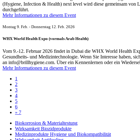
(Hygiene, Infection & Health) next level wird diese gemeinsam v
durchgeführt.
Mehr Informationen zu diesem Event
Montag 9. Feb. - Donnerstag 12. Feb. 2026
WHX World Health Expo (vormals Arab Health)
Vom 9.-12. Februar 2026 findet in Dubai die WHX World Health Expo s
Gesundheits- und Medizintechnologie. Wenn Sie Interesse haben, sich 
an info@brillhygiene.com. Über ein Kennenlernen oder ein Wiederse
Mehr Informationen zu diesem Event
1
2
3
4
5
6
»
7
Biokorrosion & Materialtestung
Wirksamkeit Biozidprodukte
Medizinprodukte Hygiene und Biokompatibilität
Wirksamkeit Antifouling