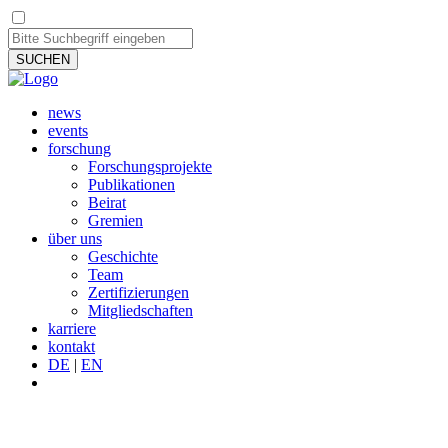
SUCHEN
news
events
forschung
Forschungsprojekte
Publikationen
Beirat
Gremien
über uns
Geschichte
Team
Zertifizierungen
Mitgliedschaften
karriere
kontakt
DE
|
EN