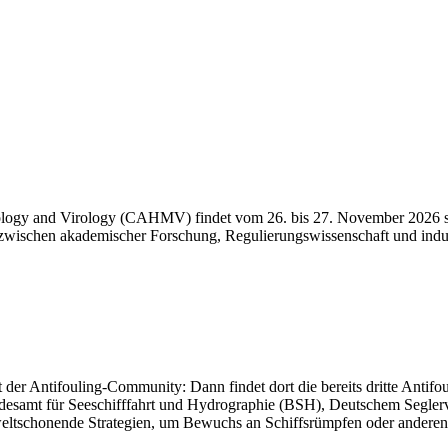
biology and Virology (CAHMV) findet vom 26. bis 27. November 202
ke zwischen akademischer Forschung, Regulierungswissenschaft und ind
r Antifouling-Community: Dann findet dort die bereits dritte Antifoul
desamt für Seeschifffahrt und Hydrographie (BSH), Deutschem Seg
mweltschonende Strategien, um Bewuchs an Schiffsrümpfen oder andere