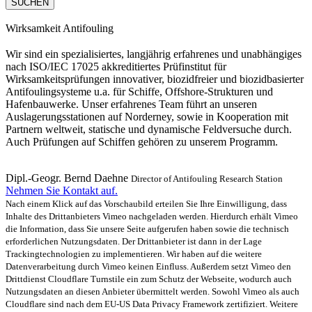
SUCHEN
Wirksamkeit Antifouling
Wir sind ein spezialisiertes, langjährig erfahrenes und unabhängiges
nach ISO/IEC 17025 akkreditiertes Prüfinstitut für
Wirksamkeitsprüfungen innovativer, biozidfreier und biozidbasierter
Antifoulingsysteme u.a. für Schiffe, Offshore-Strukturen und
Hafenbauwerke. Unser erfahrenes Team führt an unseren
Auslagerungsstationen auf Norderney, sowie in Kooperation mit
Partnern weltweit, statische und dynamische Feldversuche durch.
Auch Prüfungen auf Schiffen gehören zu unserem Programm.
Dipl.-Geogr. Bernd Daehne
Director of Antifouling Research Station
Nehmen Sie Kontakt auf.
Nach einem Klick auf das Vorschaubild erteilen Sie Ihre Einwilligung, dass
Inhalte des Drittanbieters Vimeo nachgeladen werden. Hierdurch erhält Vimeo
die Information, dass Sie unsere Seite aufgerufen haben sowie die technisch
erforderlichen Nutzungsdaten. Der Drittanbieter ist dann in der Lage
Trackingtechnologien zu implementieren. Wir haben auf die weitere
Datenverarbeitung durch Vimeo keinen Einfluss. Außerdem setzt Vimeo den
Drittdienst Cloudflare Turnstile ein zum Schutz der Webseite, wodurch auch
Nutzungsdaten an diesen Anbieter übermittelt werden. Sowohl Vimeo als auch
Cloudflare sind nach dem EU-US Data Privacy Framework zertifiziert. Weitere