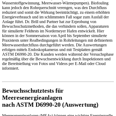
Wasserstoffgewinnung, Meerwasser-Wärmepumpen). Biofouling
kann jedoch den Rohrquerschnitt verengen, was den Durchfluss
reduziert und somit die Wirkung beeinträchtigt, zu einem erhöhten
Energieverbrauch und im schlimmsten Fall sogar zum Ausfall der
Anlage führt. Dr. Brill und Partner hat zur Erprobung von
Bewuchsschutzmethoden, die das verhindern sollen, Apparaturen
für simulierte Feldtests im Norderneyer Hafen entwickelt. Hier
können in der Sommersaison von April bis September simulierte
Praxistests unter Realbedingungen in Rohrleitungen mit definiertem
Meerwasserdurchfluss durchgeführt werden. Die Auswertungen
erfolgen mittels Endoskopkameras und mit Testplatten gemäß
ASTM D6990-20. Die Kunden werden während der Versuchsphase
regelmäßig über die Bewuchsentwicklung durch Inspektionen und
die Bereitstellung von Fotos und Videos per E-Mail oder Cloud
informiert.
Bewuchsschutztests für
Meeresenergieanlagen
nach ASTM D6990-20 (Auswertung)
Meeresenergieanlagen (MEAs) können eine wichtige Energiequelle