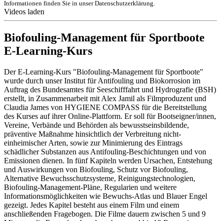
Informationen finden Sie in unser Datenschutzerklärung.
Videos laden
Biofouling-Management für Sportboote
E-Learning-Kurs
Der E-Learning-Kurs "Biofouling-Management für Sportboote"
wurde durch unser Institut für Antifouling und Biokorrosion im
Auftrag des Bundesamtes für Seeschifffahrt und Hydrografie (BSH)
erstellt, in Zusammenarbeit mit Alex Jamil als Filmproduzent und
Claudia James von HYGIENE COMPASS für die Bereitstellung
des Kurses auf ihrer Online-Plattform. Er soll für Bootseigner/innen,
Vereine, Verbände und Behörden als bewusstseinsbildende,
präventive Maßnahme hinsichtlich der Verbreitung nicht-
einheimischer Arten, sowie zur Minimierung des Eintrags
schädlicher Substanzen aus Antifouling-Beschichtungen und von
Emissionen dienen. In fünf Kapiteln werden Ursachen, Entstehung
und Auswirkungen von Biofouling, Schutz vor Biofouling,
Alternative Bewuchsschutzsysteme, Reinigungstechnologien,
Biofouling-Management-Pläne, Regularien und weitere
Informationsmöglichkeiten wie Bewuchs-Atlas und Blauer Engel
gezeigt. Jedes Kapitel besteht aus einem Film und einem
anschließenden Fragebogen. Die Filme dauern zwischen 5 und 9