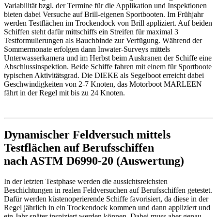
Variabilität bzgl. der Termine für die Applikation und Inspektionen
bieten dabei Versuche auf Brill-eigenen Sportbooten. Im Frühjahr
werden Testflächen im Trockendock von Brill appliziert. Auf beiden
Schiffen steht dafür mittschiffs ein Streifen für maximal 3
Testformulierungen als Bauchbinde zur Verfügung. Während der
Sommermonate erfolgen dann Inwater-Surveys mittels
Unterwasserkamera und im Herbst beim Auskranen der Schiffe eine
Abschlussinspektion. Beide Schiffe fahren mit einem für Sportboote
typischen Aktivitätsgrad. Die DIEKE als Segelboot erreicht dabei
Geschwindigkeiten von 2-7 Knoten, das Motorboot MARLEEN
fährt in der Regel mit bis zu 24 Knoten.
Dynamischer Feldversuch mittels
Testflächen auf Berufsschiffen
nach ASTM D6990-20 (Auswertung)
In der letzten Testphase werden die aussichtsreichsten
Beschichtungen in realen Feldversuchen auf Berufsschiffen getestet.
Dafür werden küstenoperierende Schiffe favorisiert, da diese in der
Regel jährlich in ein Trockendock kommen und dann appliziert und
ein Jahr später inspiziert werden können. Dabei muss aber genau