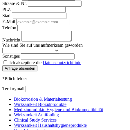
Strasse & Nr.
PLZ
Stadt
E-Mail
Telefon
Nachricht
Wie sind Sie auf uns aufmerksam geworden
Sonstiges
Ich akzeptiere die
Datenschutzrichtlinie
Anfrage absenden
*Pflichtfelder
Tertiarymail
Biokorrosion & Materialtestung
Wirksamkeit Biozidprodukte
Medizinprodukte Hygiene und Biokompatibilität
Wirksamkeit Antifouling
Clinical Study Services
Wirksamkeit Haushaltshygieneprodukte