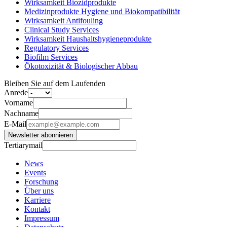
Wirksamkeit Biozidprodukte
Medizinprodukte Hygiene und Biokompatibilität
Wirksamkeit Antifouling
Clinical Study Services
Wirksamkeit Haushaltshygieneprodukte
Regulatory Services
Biofilm Services
Ökotoxizität & Biologischer Abbau
Bleiben Sie auf dem Laufenden
Anrede
Vorname
Nachname
E-Mail
Newsletter abonnieren
Tertiarymail
News
Events
Forschung
Über uns
Karriere
Kontakt
Impressum