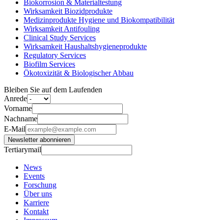
Biokorrosion & Materialtestung
Wirksamkeit Biozidprodukte
Medizinprodukte Hygiene und Biokompatibilität
Wirksamkeit Antifouling
Clinical Study Services
Wirksamkeit Haushaltshygieneprodukte
Regulatory Services
Biofilm Services
Ökotoxizität & Biologischer Abbau
Bleiben Sie auf dem Laufenden
Anrede
Vorname
Nachname
E-Mail
Newsletter abonnieren
Tertiarymail
News
Events
Forschung
Über uns
Karriere
Kontakt