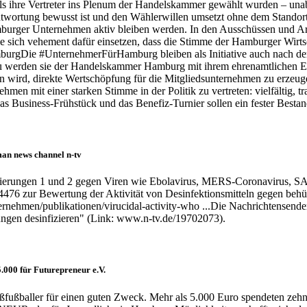
 als ihre Vertreter ins Plenum der Handelskammer gewählt wurden – un
ntwortung bewusst ist und den Wählerwillen umsetzt ohne dem Standor
urger Unternehmen aktiv bleiben werden. In den Ausschüssen und Arb
sich vehement dafür einsetzen, dass die Stimme der Hamburger Wirtsch
rgDie #UnternehmerFürHamburg bleiben als Initiative auch nach der
azu werden sie der Handelskammer Hamburg mit ihrem ehrenamtlichen 
 wird, direkte Wertschöpfung für die Mitgliedsunternehmen zu erzeugen
men mit einer starken Stimme in der Politik zu vertreten: vielfältig, tr
 Business-Frühstück und das Benefiz-Turnier sollen ein fester Bestan
man news channel n-tv
ierungen 1 und 2 gegen Viren wie Ebolavirus, MERS-Coronavirus, SAR
14476 zur Bewertung der Aktivität von Desinfektionsmitteln gegen behü
ehmen/publikationen/virucidal-activity-who ...Die Nachrichtensender n-
ungen desinfizieren" (Link: www.n-tv.de/19702073).
000 für Futurepreneur e.V.
Spaßfußballer für einen guten Zweck. Mehr als 5.000 Euro spendeten 