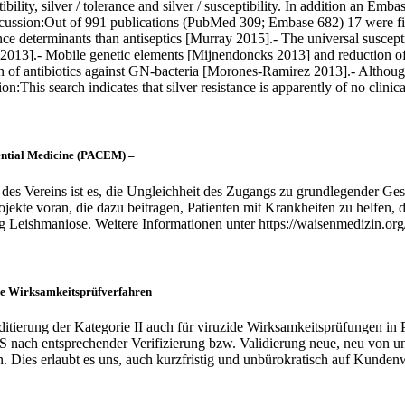
eptibility, silver / tolerance and silver / susceptibility. In addition an Em
iscussion:Out of 991 publications (PubMed 309; Embase 682) 17 were fina
nce determinants than antiseptics [Murray 2015].- The universal susceptib
l 2013].- Mobile genetic elements [Mijnendoncks 2013] and reduction o
 of antibiotics against GN-bacteria [Morones-Ramirez 2013].- Although si
n:This search indicates that silver resistance is apparently of no clinic
sential Medicine (PACEM) –
n des Vereins ist es, die Ungleichheit des Zugangs zu grundlegender 
ekte voran, die dazu beitragen, Patienten mit Krankheiten zu helfen, 
 Leishmaniose. Weitere Informationen unter https://waisenmedizin.org
ide Wirksamkeitsprüfverfahren
tierung der Kategorie II auch für viruzide Wirksamkeitsprüfungen in P
kS nach entsprechender Verifizierung bzw. Validierung neue, neu von u
Dies erlaubt es uns, auch kurzfristig und unbürokratisch auf Kundenw