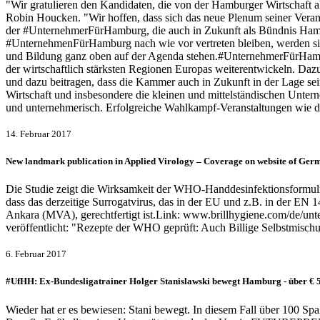
"Wir gratulieren den Kandidaten, die von der Hamburger Wirtschaft
Robin Houcken. "Wir hoffen, dass sich das neue Plenum seiner Vera
der #UnternehmerFürHamburg, die auch in Zukunft als Bündnis Hamb
#UnternehmenFürHamburg nach wie vor vertreten bleiben, werden sie 
und Bildung ganz oben auf der Agenda stehen.#UnternehmerFürHambu
der wirtschaftlich stärksten Regionen Europas weiterentwickeln. D
und dazu beitragen, dass die Kammer auch in Zukunft in der Lage sein
Wirtschaft und insbesondere die kleinen und mittelständischen Unterneh
und unternehmerisch. Erfolgreiche Wahlkampf-Veranstaltungen wie das
14. Februar 2017
New landmark publication in Applied Virology – Coverage on website of Ger
Die Studie zeigt die Wirksamkeit der WHO-Handdesinfektionsformul
dass das derzeitige Surrogatvirus, das in der EU und z.B. in der EN 
Ankara (MVA), gerechtfertigt ist.Link: www.brillhygiene.com/de/untern
veröffentlicht: "Rezepte der WHO geprüft: Auch Billige Selbstmisch
6. Februar 2017
#UfHH: Ex-Bundesligatrainer Holger Stanislawski bewegt Hamburg - über € 5.
Wieder hat er es bewiesen: Stani bewegt. In diesem Fall über 100 