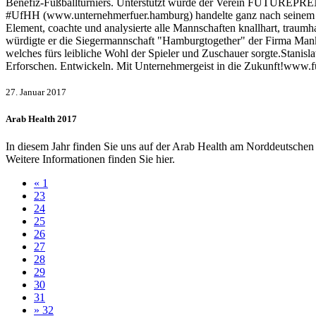
Benefiz-Fußballturniers. Unterstützt wurde der Verein FUTUREPRE
#UfHH (www.unternehmerfuer.hamburg) handelte ganz nach seinem Mot
Element, coachte und analysierte alle Mannschaften knallhart, traumh
würdigte er die Siegermannschaft "Hamburgtogether" der Firma Ma
welches fürs leibliche Wohl der Spieler und Zuschauer sorgte.Sta
Erforschen. Entwickeln. Mit Unternehmergeist in die Zukunft!www.f
27. Januar 2017
Arab Health 2017
In diesem Jahr finden Sie uns auf der Arab Health am Norddeutschen 
Weitere Informationen finden Sie hier.
«
1
23
24
25
26
27
28
29
30
31
»
32