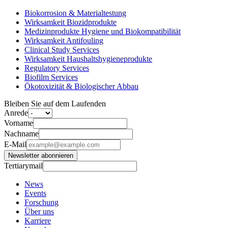
Biokorrosion & Materialtestung
Wirksamkeit Biozidprodukte
Medizinprodukte Hygiene und Biokompatibilität
Wirksamkeit Antifouling
Clinical Study Services
Wirksamkeit Haushaltshygieneprodukte
Regulatory Services
Biofilm Services
Ökotoxizität & Biologischer Abbau
Bleiben Sie auf dem Laufenden
Anrede
Vorname
Nachname
E-Mail
Newsletter abonnieren
Tertiarymail
News
Events
Forschung
Über uns
Karriere