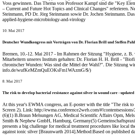
Voss gewinnen. Das Thema von Professor Kampf sind die "Key Elemen
– Current and Future Hot Topics and Clinical Changes" referieren. N
Steinmann, PD Dr. Jörg Steinmann sowie Dr. Jochen Steinmann. Das 
applied-hygiene-microbiology-and-virology
10. Mai 2017
Deutscher Wundkongress mit Vorträgen von Dr. Florian Brill und Steffen Pahl
Bremen, 10.-12. Mai 2017 - Im Rahmen der Sitzung "Hygiene, z. B. 
Mitarbeitern unseres Instituts gehalten: Dr. Florian H. H. Brill - "
chronischer Wunden: Was sind die Mittel der Wahl?". Die Sitzung wir
info.de/wufKeMZmQuEOKsFm1WAzmG/$/)
8. Mai 2017
The risk to develop bacterial resistance against silver in wound care - updated
At this year's EWMA congress, an E-poster with the title "The risk to
Screen 2). Link: http://ewma.conference2web.com/#!contentsessions/2
(6)(1) B.Braun Melsungen AG, Medical Scientific Affairs Opm, Mel
Smith & Nephew GmbH, Hamburg, Germany(5) Gemeinschaftspraxis,
presents a big challenge for medical treatment procedures like local th
against ionic silver [Braunwarth 2014].Method:Based on published dat