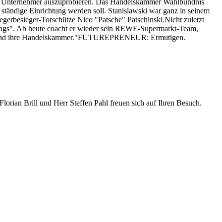
ls Unternehmer auszuprobieren. Das Handelskammer Wahlbündnis
tändige Einrichtung werden soll. Stanislawski war ganz in seinem
iegerbesieger-Torschütze Nico "Patsche" Patschinski.Nicht zuletzt
ngs". Ab heute coacht er wieder sein REWE-Supermarkt-Team,
Stadt und ihre Handelskammer."FUTUREPRENEUR: Ermutigen.
orian Brill und Herr Steffen Pahl freuen sich auf Ihren Besuch.