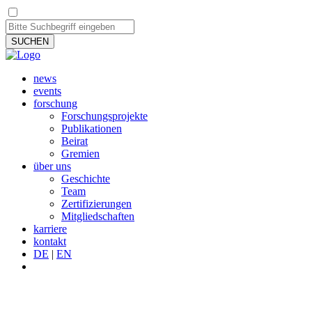
SUCHEN
news
events
forschung
Forschungsprojekte
Publikationen
Beirat
Gremien
über uns
Geschichte
Team
Zertifizierungen
Mitgliedschaften
karriere
kontakt
DE
|
EN