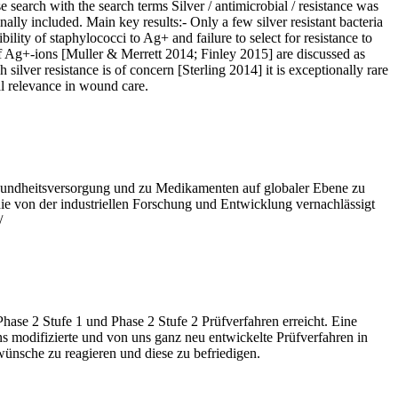
base search with the search terms Silver / antimicrobial / resistance was
lly included. Main key results:- Only a few silver resistant bacteria
ility of staphylococci to Ag+ and failure to select for resistance to
f Ag+-ions [Muller & Merrett 2014; Finley 2015] are discussed as
lver resistance is of concern [Sterling 2014] it is exceptionally rare
al relevance in wound care.
Gesundheitsversorgung und zu Medikamenten auf globaler Ebene zu
die von der industriellen Forschung und Entwicklung vernachlässigt
/
hase 2 Stufe 1 und Phase 2 Stufe 2 Prüfverfahren erreicht. Eine
ns modifizierte und von uns ganz neu entwickelte Prüfverfahren in
ünsche zu reagieren und diese zu befriedigen.