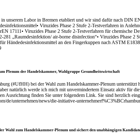
g in unserem Labor in Bremen etabliert und wir sind dafür nach DIN EN
sinfektionsmittel• Viruzides Phase 2 Stufe 2-Testverfahren in Anlehn
h prEN 17111• Viruzides Phase 2 Stufe 2-Testverfahren für chemische 
2-281 „Raumdesinfektion/ air-borne disinfection“• Viruzides Phase 2
 für Händedesinfektionsmittel an den Fingerkuppen nach ASTM E1838-1
9
hl zum Plenum der Handelskammer, Wahlgruppe Gesundheitswirtschaft
burg (#UfHH) bei der Wahl zum Handelskammer-Plenum unterstützt habe
 aber natürlich werde ich mich mit unvermindertem Einsatz aktiv für di
usrichtung finden Sie unter folgendem Link. Sie sind herzlich eingel
.com/de/unternehmen/news/die-initiative-unternehmerf%C3%BCrhambur
der Wahl zum Handelskammer-Plenum und sichert den unabhängigen Kandidaten