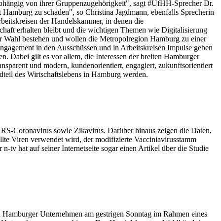
abhängig von ihrer Gruppenzugehörigkeit", sagt #UfHH-Sprecher Dr.
t Hamburg zu schaden", so Christina Jagdmann, ebenfalls Sprecherin
eitskreisen der Handelskammer, in denen die
aft erhalten bleibt und die wichtigen Themen wie Digitalisierung
 Wahl bestehen und wollen die Metropolregion Hamburg zu einer
Engagement in den Ausschüssen und in Arbeitskreisen Impulse geben
. Dabei gilt es vor allem, die Interessen der breiten Hamburger
ansparent und modern, kundenorientiert, engagiert, zukunftsorientiert
dteil des Wirtschaftslebens in Hamburg werden.
S-Coronavirus sowie Zikavirus. Darüber hinaus zeigen die Daten,
llte Viren verwendet wird, der modifizierte Vacciniavirusstamm
tv hat auf seiner Internetseite sogar einen Artikel über die Studie
zehn Hamburger Unternehmen am gestrigen Sonntag im Rahmen eines