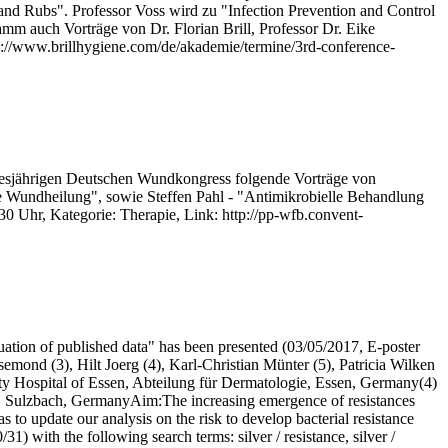
nd Rubs". Professor Voss wird zu "Infection Prevention and Control
mm auch Vorträge von Dr. Florian Brill, Professor Dr. Eike
s://www.brillhygiene.com/de/akademie/termine/3rd-conference-
iesjährigen Deutschen Wundkongress folgende Vorträge von
die Wundheilung", sowie Steffen Pahl - "Antimikrobielle Behandlung
30 Uhr, Kategorie: Therapie, Link: http://pp-wfb.convent-
luation of published data" has been presented (03/05/2017, E-poster
ond (3), Hilt Joerg (4), Karl-Christian Münter (5), Patricia Wilken
Hospital of Essen, Abteilung für Dermatologie, Essen, Germany(4)
ulzbach, GermanyAim:The increasing emergence of resistances
s to update our analysis on the risk to develop bacterial resistance
with the following search terms: silver / resistance, silver /