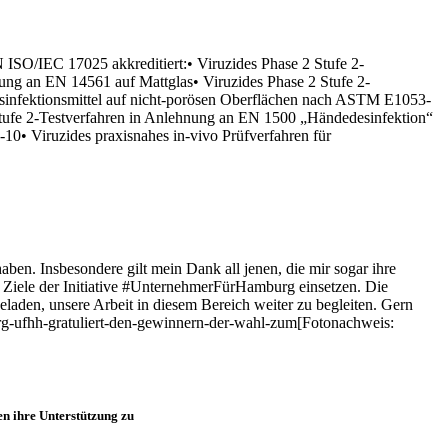
 ISO/IEC 17025 akkreditiert:• Viruzides Phase 2 Stufe 2-
ung an EN 14561 auf Mattglas• Viruzides Phase 2 Stufe 2-
Desinfektionsmittel auf nicht-porösen Oberflächen nach ASTM E1053-
 Stufe 2-Testverfahren in Anlehnung an EN 1500 „Händedesinfektion“
0• Viruzides praxisnahes in-vivo Prüfverfahren für
n. Insbesondere gilt mein Dank all jenen, die mir sogar ihre
e Ziele der Initiative #UnternehmerFürHamburg einsetzen. Die
aden, unsere Arbeit in diesem Bereich weiter zu begleiten. Gern
g-ufhh-gratuliert-den-gewinnern-der-wahl-zum[Fotonachweis:
 ihre Unterstützung zu