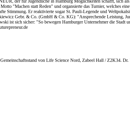
NEUR, der für Jugendliche in Hamburg Möglichkeiten schafft, sich a
to "Machen statt Reden" und organsierte das Turnier, welches eine s
afte Stimmung. Er reaktivierte sogar St. Pauli-Legende und Weltpokals
nkiewicz Gebr. & Co. (GmbH & Co. KG): "Ansprechende Leistung, Ju
nislawski ist sich sicher: "So bewegen Hamburger Unternehmer die 
uturepreneur.de
Gemeinschaftsstand von Life Science Nord, Zabeel Hall / Z2K34. Dr. Fl