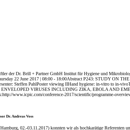
tler der Dr. Brill + Partner GmbH Institut für Hygiene und Mikrobiol
nfectionsThursday 22 June 2017 | 08:00 - 18:00Abstract P243:
ffen PahlPoster viewing IIHand hygiene: in-vitro to in-vivoTh
ELOPED VIRUSES INCLUDING ZIKA, EBOLA AND EMERGING C
k:http://www.icpic.com/conference-2017/scientific/programme-overvie
or Dr. Andreas Voss
(Hamburg, 02.-03.11.2017) konnten wir als hochkarätige Referenten u