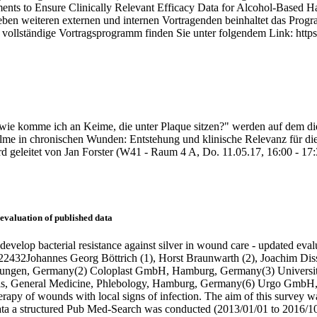
ts to Ensure Clinically Relevant Efficacy Data for Alcohol-Based Ha
eben weiteren externen und internen Vortragenden beinhaltet das Progra
vollständige Vortragsprogramm finden Sie unter folgendem Link: http
wie komme ich an Keime, die unter Plaque sitzen?" werden auf dem d
Biofilme in chronischen Wunden: Entstehung und klinische Relevanz für 
d geleitet von Jan Forster (W41 - Raum 4 A, Do. 11.05.17, 16:00 - 17:
 evaluation of published data
 develop bacterial resistance against silver in wound care - updated eva
2432Johannes Georg Böttrich (1), Horst Braunwarth (2), Joachim Dissem
sungen, Germany(2) Coloplast GmbH, Hamburg, Germany(3) University 
 General Medicine, Phlebology, Hamburg, Germany(6) Urgo GmbH, S
erapy of wounds with local signs of infection. The aim of this survey wa
a a structured Pub Med-Search was conducted (2013/01/01 to 2016/10/31) 