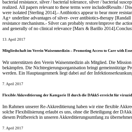
bacterial resistance, silver / bacterial tolerance, silver / bacterial susc
realized. All papers relevant to these terms were includedResults / D
were isolated [Sterling 2014].- Antibiotics appear to bear more resista
Ag+ underline advantages of silver- over antibiotics-therapy [Randal
resistance mechanisms.- Silver can probably restore/improve the action
and generally of no clinical relevance [Marx & Barillo 2014].Conclusio
13. April 2017
Mitgliedschaft im Verein Waisenmedizin – Promoting Access to Care with Es
Wir unterstützen den Verein Waisenmedizin als Mitglied. Die Missio
bekämpfen. Die Nichtregierungsorganisation bringt gemeinnützige Proj
werden. Ein Hauptaugenmerk liegt dabei auf der Infektionserkrankung
7. April 2017
Flexible Akkreditierung der Kategorie II durch die DAkkS erreicht für viruz
Im Rahmen unserer Re-Akkreditierung haben wir eine flexible Akkredi
solche Flexibilisierung erlaubt es uns, ohne die Beteiligung der DAk
diesem Prüfbereich in unseren Akkreditierungsumfang zu übernehmen. 
7. April 2017