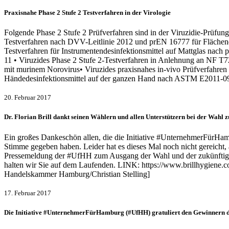
Praxisnahe Phase 2 Stufe 2 Testverfahren in der Virologie
Folgende Phase 2 Stufe 2 Prüfverfahren sind in der Viruzidie-Prüfun
Testverfahren nach DVV-Leitlinie 2012 und prEN 16777 für Flächende
Testverfahren für Instrumentendesinfektionsmittel auf Mattglas nac
11 • Viruzides Phase 2 Stufe 2-Testverfahren in Anlehnung an NF T7
mit murinem Norovirus• Viruzides praxisnahes in-vivo Prüfverfahren
Händedesinfektionsmittel auf der ganzen Hand nach ASTM E2011-0
20. Februar 2017
Dr. Florian Brill dankt seinen Wählern und allen Unterstützern bei der Wa
Ein großes Dankeschön allen, die die Initiative #UnternehmerFürHam
Stimme gegeben haben. Leider hat es dieses Mal noch nicht gereicht,
Pressemeldung der #UfHH zum Ausgang der Wahl und der zukünftigen A
halten wir Sie auf dem Laufenden. LINK: https://www.brillhygiene
Handelskammer Hamburg/Christian Stelling]
17. Februar 2017
Die Initiative #UnternehmerFürHamburg (#UfHH) gratuliert den Gewinnern 