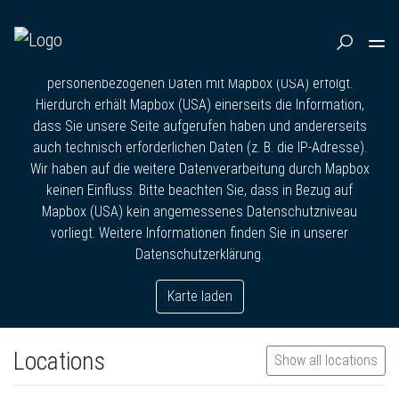
Mit einem Klick auf die Schaltfläche können Sie ein eine
interaktive Karte von 'Mapbox Inc' laden. Mit dem Laden der
Karte willigen Sie ein, dass ein Datenaustausch auch von
personenbezogenen Daten mit Mapbox (USA) erfolgt.
Hierdurch erhält Mapbox (USA) einerseits die Information,
dass Sie unsere Seite aufgerufen haben und andererseits
auch technisch erforderlichen Daten (z. B. die IP-Adresse).
Wir haben auf die weitere Datenverarbeitung durch Mapbox
keinen Einfluss. Bitte beachten Sie, dass in Bezug auf
Mapbox (USA) kein angemessenes Datenschutzniveau
vorliegt. Weitere Informationen finden Sie in unserer
Datenschutzerklärung.
Karte laden
Locations
Show all locations