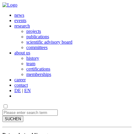
news
events
research
projects
publications
scientific advisory board
committees
about us
history
team
certifications
memberships
career
contact
DE
|
EN
SUCHEN