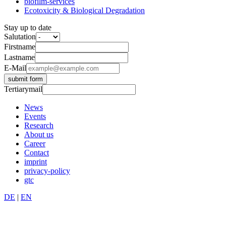
biofilm-services
Ecotoxicity & Biological Degradation
Stay up to date
Salutation
Firstname
Lastname
E-Mail
submit form
Tertiarymail
News
Events
Research
About us
Career
Contact
imprint
privacy-policy
gtc
DE
|
EN
© 2026 Brill Institutes | Hamburg