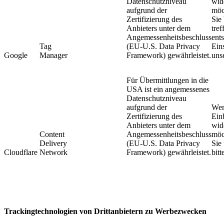
Datenschutzniveau
wid
aufgrund der
möc
Zertifizierung des
Sie 
Anbieters unter dem
tref
Angemessenheitsbeschluss
ent
Tag
(EU-U.S. Data Privacy
Ein
Google
Manager
Framework) gewährleistet.
uns
Für Übermittlungen in die
USA ist ein angemessenes
Datenschutzniveau
aufgrund der
Wen
Zertifizierung des
Ein
Anbieters unter dem
wid
Content
Angemessenheitsbeschluss
möc
Delivery
(EU-U.S. Data Privacy
Sie 
Cloudflare
Network
Framework) gewährleistet.
bitt
Trackingtechnologien von Drittanbietern zu Werbezwecken