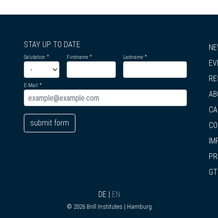
STAY UP TO DATE
NE
Salutation
Firstname
Lastname
EV
RE
E-Mail
AB
CA
submit form
CO
IM
PR
GT
DE
|
EN
© 2026 Brill Institutes | Hamburg