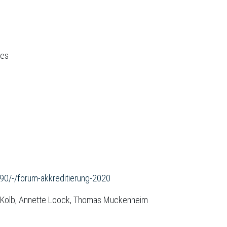
tes
790/-/forum-akkreditierung-2020
nne Kolb, Annette Loock, Thomas Muckenheim