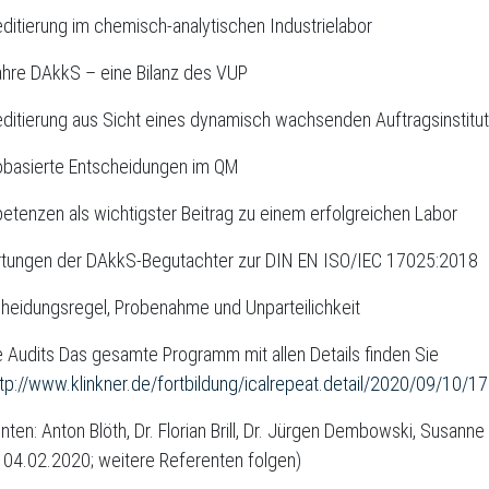
editierung im chemisch-analytischen Industrielabor
ahre DAkkS – eine Bilanz des VUP
editierung aus Sicht eines dynamisch wachsenden Auftragsinstitu
kobasierte Entscheidungen im QM
etenzen als wichtigster Beitrag zu einem erfolgreichen Labor
rtungen der DAkkS-Begutachter zur DIN EN ISO/IEC 17025:2018
cheidungsregel, Probenahme und Unparteilichkeit
e Audits Das gesamte Programm mit allen Details finden Sie
ttp://www.klinkner.de/fortbildung/icalrepeat.detail/2020/09/10/1
nten: Anton Blöth, Dr. Florian Brill, Dr. Jürgen Dembowski, Susa
 04.02.2020; weitere Referenten folgen)