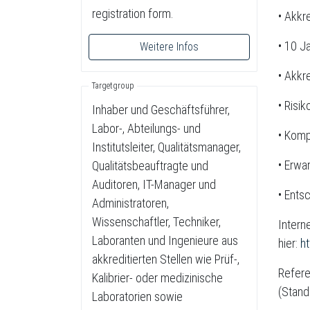
registration form.
• Akkr
• 10 J
Weitere Infos
• Akkr
Targetgroup
• Risi
Inhaber und Geschäftsführer,
Labor-, Abteilungs- und
• Komp
Institutsleiter, Qualitätsmanager,
• Erwa
Qualitätsbeauftragte und
Auditoren, IT-Manager und
• Ents
Administratoren,
Wissenschaftler, Techniker,
Intern
Laboranten und Ingenieure aus
hier:
h
akkreditierten Stellen wie Prüf-,
Refere
Kalibrier- oder medizinische
(Stand
Laboratorien sowie