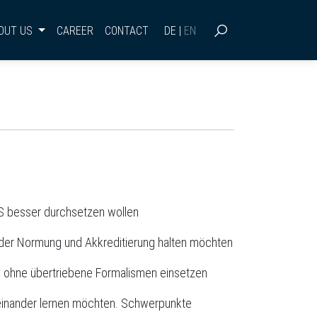
SUCHEN
OUT US
CAREER
CONTACT
DE
|
EN
kS besser durchsetzen wollen
 der Normung und Akkreditierung halten möchten
ng ohne übertriebene Formalismen einsetzen
neinander lernen möchten. Schwerpunkte