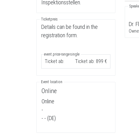
Inspektionsstellen.
Speak
Ticketpreis
Dr. F
Details can be found in the
Owner
registration form.
event.price-range-single
Ticket ab:
Ticket ab: 899 €
Event location
Online
Online
-
- - (DE)