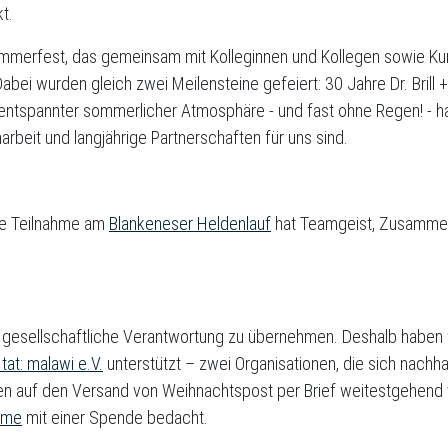
t.
ommerfest, das gemeinsam mit Kolleginnen und Kollegen sowie K
bei wurden gleich zwei Meilensteine gefeiert: 30 Jahre Dr. Brill
 In entspannter sommerlicher Atmosphäre - und fast ohne Regen! - 
rbeit und langjährige Partnerschaften für uns sind.
ere Teilnahme am
Blankeneser Heldenlauf
hat Teamgeist, Zusammen
uch gesellschaftliche Verantwortung zu übernehmen. Deshalb habe
 tat: malawi e.V.
unterstützt – zwei Organisationen, die sich nachha
en auf den Versand von Weihnachtspost per Brief weitestgehend 
rme
mit einer Spende bedacht.