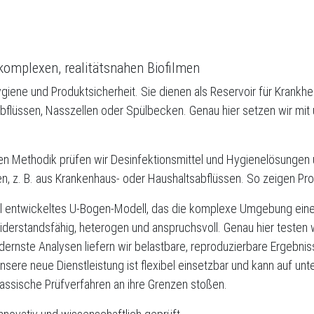
 komplexen, realitätsnahen Biofilmen
Hygiene und Produktsicherheit. Sie dienen als Reservoir für Krankhe
lüssen, Nasszellen oder Spülbecken. Genau hier setzen wir mit u
n Methodik prüfen wir Desinfektionsmittel und Hygienelösungen u
 z. B. aus Krankenhaus- oder Haushaltsabflüssen. So zeigen Produ
ell entwickeltes U-Bogen-Modell, das die komplexe Umgebung eines
iderstandsfähig, heterogen und anspruchsvoll. Genau hier testen w
dernste Analysen liefern wir belastbare, reproduzierbare Ergebni
nsere neue Dienstleistung ist flexibel einsetzbar und kann auf u
lassische Prüfverfahren an ihre Grenzen stoßen.