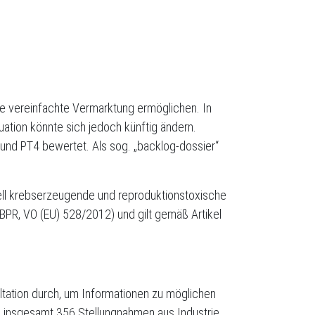
ine vereinfachte Vermarktung ermöglichen. In
ation könnte sich jedoch künftig ändern.
 und PT4 bewertet. Als sog. „backlog-dossier“
ell krebserzeugende und reproduktionstoxische
(BPR, VO (EU) 528/2012) und gilt gemäß Artikel
ltation durch, um Informationen zu möglichen
 insgesamt 356 Stellungnahmen aus Industrie,