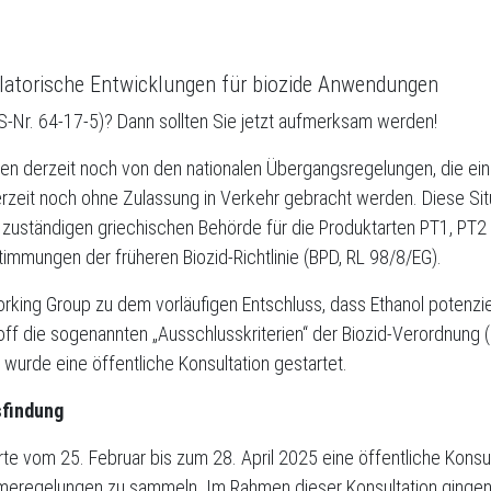
ulatorische Entwicklungen für biozide Anwendungen
S-Nr. 64-17-5)? Dann sollten Sie jetzt aufmerksam werden!
ieren derzeit noch von den nationalen Übergangsregelungen, die e
eit noch ohne Zulassung in Verkehr gebracht werden. Diese Situ
r zuständigen griechischen Behörde für die Produktarten PT1, PT2
timmungen der früheren Biozid-Richtlinie (BPD, RL 98/8/EG).
ing Group zu dem vorläufigen Entschluss, dass Ethanol potenzi
toff die sogenannten „Ausschlusskriterien“ der Biozid-Verordnung 
 wurde eine öffentliche Konsultation gestartet.
sfindung
te vom 25. Februar bis zum 28. April 2025 eine öffentliche Konsu
hmeregelungen zu sammeln. Im Rahmen dieser Konsultation gingen