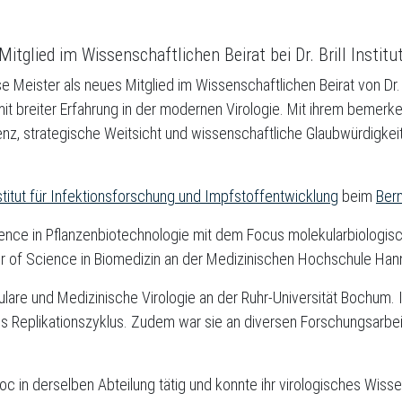
Mitglied im Wissenschaftlichen Beirat bei Dr. Brill Institu
ise Meister als neues Mitglied im Wissenschaftlichen Beirat von Dr. 
 mit breiter Erfahrung in der modernen Virologie. Mit ihrem beme
enz, strategische Weitsicht und wissenschaftliche Glaubwürdigkeit 
stitut für Infektionsforschung und Impfstoffentwicklung
beim
Bern
ence in Pflanzenbiotechnologie mit dem Focus molekularbiologisc
er of Science in Biomedizin an der Medizinischen Hochschule Han
lare und Medizinische Virologie an der Ruhr-Universität Bochum. In
irus Replikationszyklus. Zudem war sie an diversen Forschungsar
c in derselben Abteilung tätig und konnte ihr virologisches Wissen