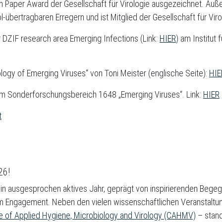
aper Award der Gesellschaft für Virologie ausgezeichnet. Außerd
-übertragbaren Erregern und ist Mitglied der Gesellschaft für Vir
r DZIF research area Emerging Infections (Link:
HIER
) am Institut
ogy of Emerging Viruses“ von Toni Meister (englische Seite):
HIE
I) im Sonderforschungsbereich 1648 „Emerging Viruses“. Link:
HIER
t
26!
ut ein ausgesprochen aktives Jahr, geprägt von inspirierenden Beg
m Engagement. Neben den vielen wissenschaftlichen Veranstaltun
e of Applied Hygiene, Microbiology and Virology (CAHMV)
– stand