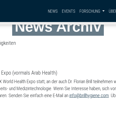
NEWS
EVENTS
FORSCHUNG
ÜBE
News Archiv
igkeiten
h Expo (vormals Arab Health)
orld Health Expo statt, an der auch Dr. Florian Brill teilnehmen w
its- und Medizintechnologie. Wenn Sie Interesse haben, sich vor O
baren. Senden Sie einfach eine E-Mail an
info@brillhygiene.com
. Ü