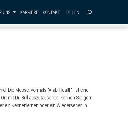
R UNS
KARRIERE
KONTAKT
DE
|
EN
SUCHEN
ird. Die Messe, vormals "Arab Health", ist eine
rt mit Dr. Brill auszutauschen, können Sie gern
ber ein Kennenlernen oder ein Wiedersehen in